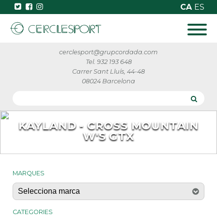
CA
ES
cerclesport@grupcordada.com
Tel. 932 193 648
Carrer Sant Lluís, 44-48
08024 Barcelona
KAYLAND - CROSS MOUNTAIN
W'S GTX
MARQUES
CATEGORIES