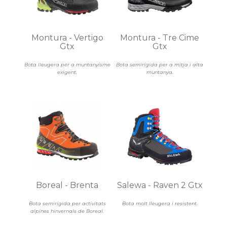
Montura - Vertigo
Montura - Tre Cime
Gtx
Gtx
Bota lleugera per a muntanyisme
Bota semirígida per a mitja i alta
exigent.
muntanya.
Boreal - Brenta
Salewa - Raven 2 Gtx
Bota semirígida per activitats
Bota molt lleugera i resistent.
alpines hinvernals de Boreal.