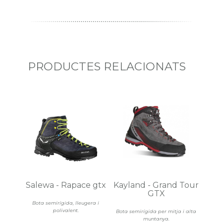
PRODUCTES RELACIONATS
Salewa - Rapace gtx
Kayland - Grand Tour
GTX
Bota semirígida, lleugera i
polivalent.
Bota semirígida per mitja i alta
muntanya.