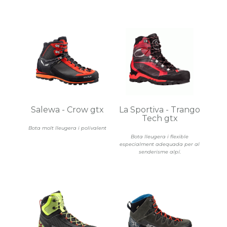
Salewa - Crow gtx
La Sportiva - Trango
Tech gtx
Bota molt lleugera i polivalent
Bota lleugera i flexible
especialment adequada per al
senderisme alpí.