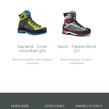
Kayland - Cross
Asolo - Parete Nord
mountain gtx
GV
Botes semirígides, molt lleugeres
Bota semirígida lleugera i
i resistents.
confortable.
MAPA WEB
CATEGORIES
XARXES SOCIALS