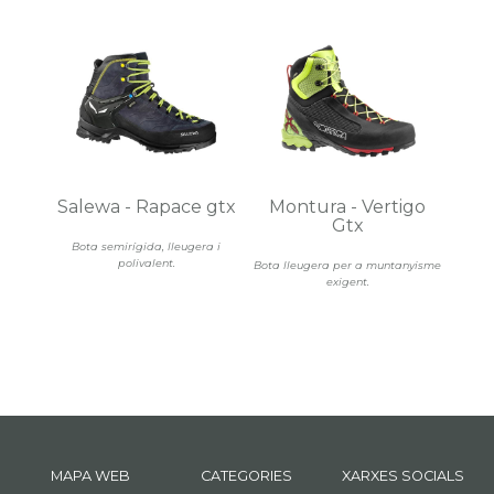
Salewa - Rapace gtx
Montura - Vertigo
Gtx
Bota semirígida, lleugera i
polivalent.
Bota lleugera per a muntanyisme
exigent.
MAPA WEB
CATEGORIES
XARXES SOCIALS