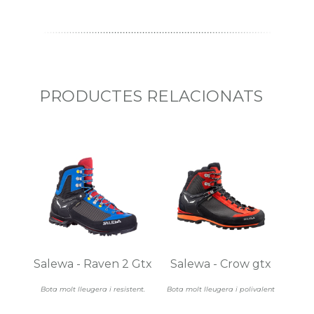
PRODUCTES RELACIONATS
Salewa - Raven 2 Gtx
Salewa - Crow gtx
Bota molt lleugera i resistent.
Bota molt lleugera i polivalent