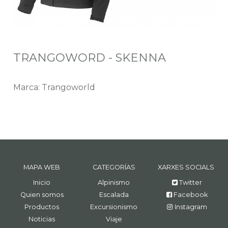
TRANGOWORD - SKENNA
Marca: Trangoworld
MAPA WEB
CATEGORÍAS
XARXES SOCIALS
Inicio
Alpinismo
Twitter
Quien somos
Escalada
Facebook
Productos
Excursionismo
Instagram
Noticias
Viaje