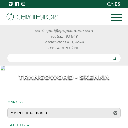
CA
ES
cerclesport@grupcordada.com
Tel. 932 193 648
Carrer Sant Lluís, 44-48
08024 Barcelona
TRANGOWORD - SKENNA
MARCAS
CATEGORÍAS