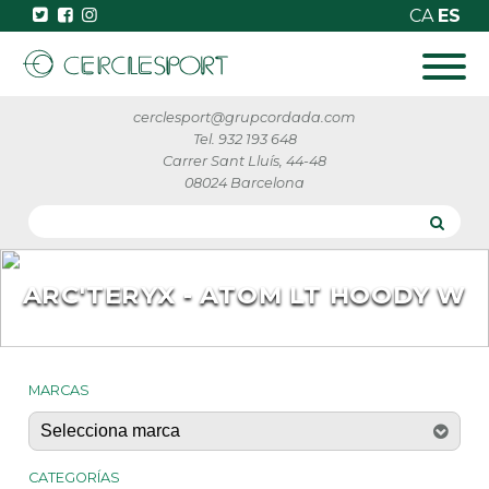
CA
ES
cerclesport@grupcordada.com
Tel. 932 193 648
Carrer Sant Lluís, 44-48
08024 Barcelona
ARC'TERYX - ATOM LT HOODY W
MARCAS
CATEGORÍAS