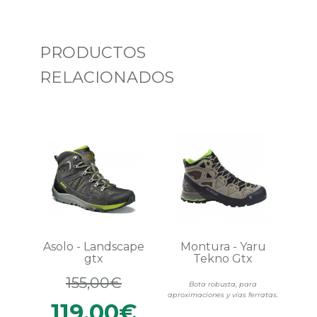
PRODUCTOS
RELACIONADOS
Asolo - Landscape
Montura - Yaru
gtx
Tekno Gtx
155,00€
Bota robusta, para
aproximaciones y vías ferratas.
119,00€