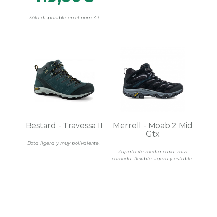
Sólo disponible en el num. 43
Bestard - Travessa II
Merrell - Moab 2 Mid
Gtx
Bota ligera y muy polivalente.
Zapato de media caña, muy
cómoda, flexible, ligera y estable.