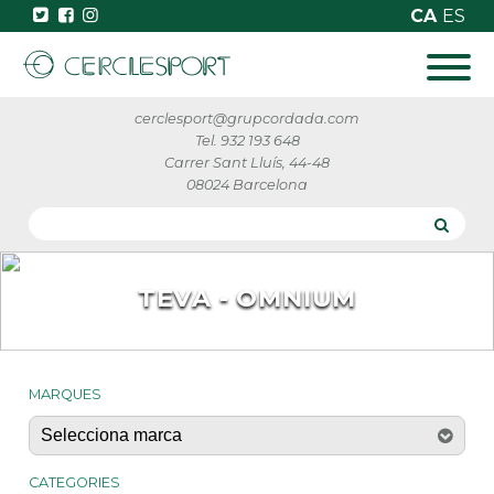
CA
ES
cerclesport@grupcordada.com
Tel. 932 193 648
Carrer Sant Lluís, 44-48
08024 Barcelona
TEVA - OMNIUM
MARQUES
CATEGORIES