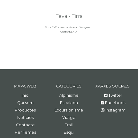
Teva - Tirra
Sandàlia per a dona, lleugera i
confortable.
MAPA WEB
CATEGORIES
XARXES SOCIALS
Inici
Alpinisme
Twitter
Qui som
Escalada
Facebook
Productes
Excursionisme
Instagram
Notícies
Viatge
Contacte
Trail
Per Temes
Esquí