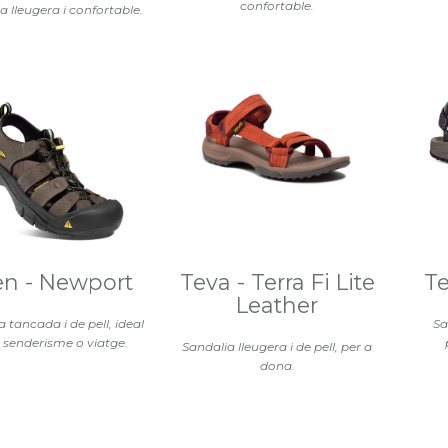
confortable.
a lleugera i confortable.
en - Newport
Teva - Terra Fi Lite
Te
Leather
 tancada i de pell, ideal
Sa
 senderisme o viatge.
Sandalia lleugera i de pell, per a
dona.