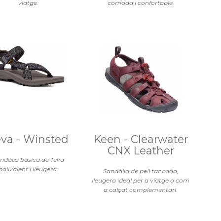
viatge.
còmoda i confortable.
va - Winsted
Keen - Clearwater
CNX Leather
ndàlia bàsica de Teva
polivalent i lleugera.
Sandàlia de pell tancada,
lleugera ideal per a viatge o com
a calçat complementari.