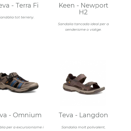
eva - Terra Fi
Keen - Newport
H2
andàlia tot terreny.
Sandalia tancada ideal per a
senderisme o viatge.
va - Omnium
Teva - Langdon
lia per a excursionisme i
Sandalia molt polivalent,