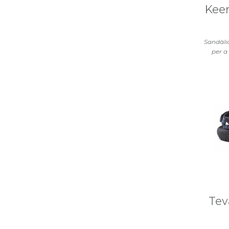
Keen
Sandàli
per a
Tev