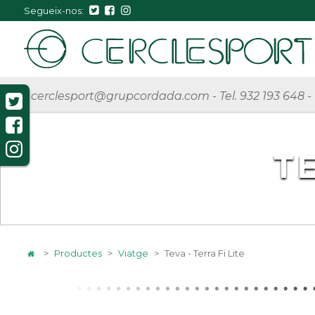
Segueix-nos:
cerclesport@grupcordada.com
-
Tel. 932 193 648
-
TE
>
Productes
>
Viatge
>
Teva - Terra Fi Lite