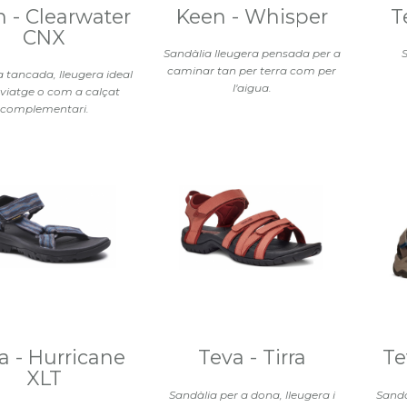
 - Clearwater
Keen - Whisper
T
CNX
Sandàlia lleugera pensada per a
S
caminar tan per terra com per
a tancada, lleugera ideal
l'aigua.
 viatge o com a calçat
complementari.
a - Hurricane
Teva - Tirra
Te
XLT
Sandàlia per a dona, lleugera i
Sandà