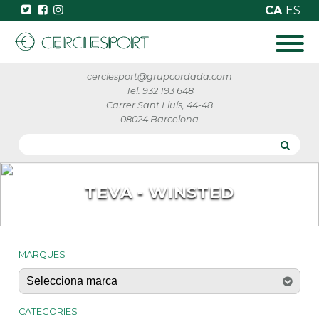
CA
ES
cerclesport@grupcordada.com
Tel. 932 193 648
Carrer Sant Lluís, 44-48
08024 Barcelona
TEVA - WINSTED
MARQUES
CATEGORIES