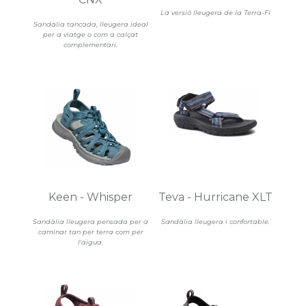
La versió lleugera de la Terra-Fi
Sandàlia tancada, lleugera ideal
per a viatge o com a calçat
complementari.
Keen - Whisper
Teva - Hurricane XLT
Sandàlia lleugera pensada per a
Sandàlia lleugera i confortable.
caminar tan per terra com per
l'aigua.