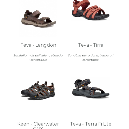
Teva - Langdon
Teva - Tirra
Sandalia molt polivalent, còmoda
Sandàlia per a dona, lleugera i
i confortable.
confortable.
Keen - Clearwater
Teva - Terra Fi Lite
CNX