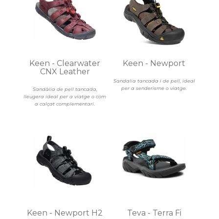
Keen - Clearwater
Keen - Newport
CNX Leather
Sandalia tancada i de pell, ideal
per a senderisme o viatge.
Sandàlia de pell tancada,
lleugera ideal per a viatge o com
a calçat complementari.
Keen - Newport H2
Teva - Terra Fi