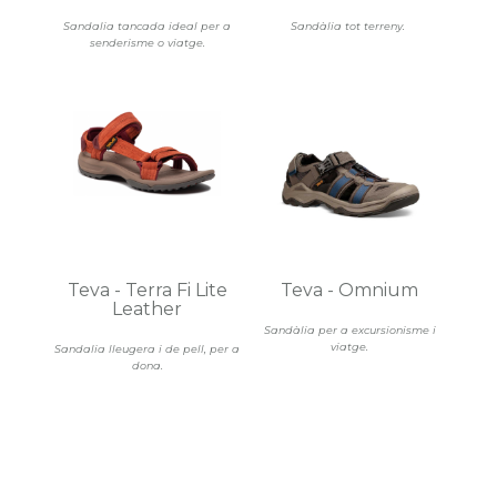
Sandalia tancada ideal per a
Sandàlia tot terreny.
senderisme o viatge.
Teva - Terra Fi Lite
Teva - Omnium
Leather
Sandàlia per a excursionisme i
viatge.
Sandalia lleugera i de pell, per a
dona.