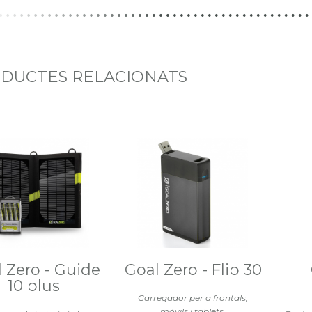
DUCTES RELACIONATS
 Zero - Guide
Goal Zero - Flip 30
10 plus
Carregador per a frontals,
mòvils i tablets.