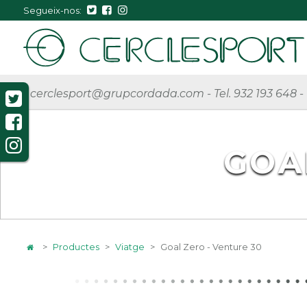
Segueix-nos:
cerclesport@grupcordada.com
-
Tel. 932 193 648
-
GOA
>
Productes
>
Viatge
>
Goal Zero - Venture 30