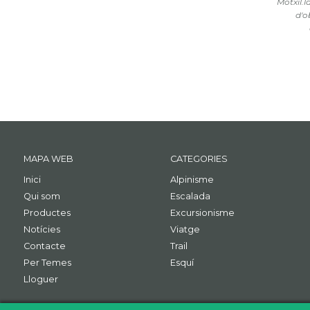
Motxil.l
d'o
MAPA WEB
CATEGORIES
Inici
Alpinisme
Qui som
Escalada
Productes
Excursionisme
Notícies
Viatge
Contacte
Trail
Per Temes
Esquí
Lloguer