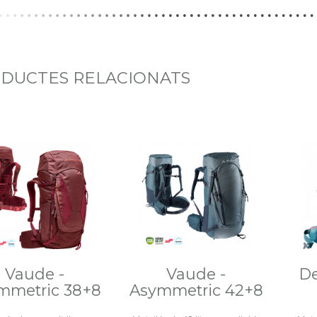
DUCTES RELACIONATS
Vaude -
Vaude -
De
mmetric 38+8
Asymmetric 42+8