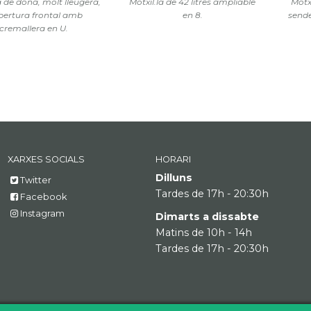
a de dona, molt lleugera,
Motxil.la de 42 litres ampliable
Motxi
bertura frontal amb
en 8.
sende
cremallera en U.
XARXES SOCIALS
HORARI
Dilluns
Twitter
Tardes de 17h - 20:30h
Facebook
Instagram
Dimarts a dissabte
Matins de 10h - 14h
Tardes de 17h - 20:30h