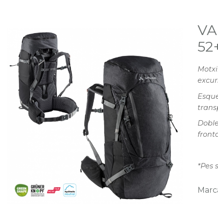
VA
52
Motxi
excur
Esque
trans
Doble
fronta
*Pes 
Marc