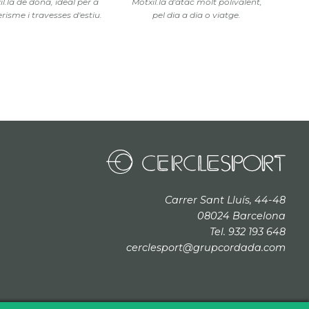
l.la de dona, ideal per a
Motxil.la d'atac molt polivalent,
risme i travesses d'estiu.
pel dia a dia o viatge.
Carrer Sant Lluís, 44-48
08024 Barcelona
Tel. 932 193 648
cerclesport@grupcordada.com