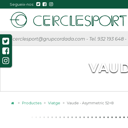
Segueix-nos:
cerclesport@grupcordada.com
-
Tel. 932 193 648
-
VAUD
>
Productes
>
Viatge
>
Vaude - Asymmetric 52+8