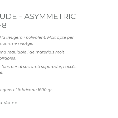
UDE - ASYMMETRIC
+8
l.la lleugera i polivalent. Molt apte per
sionisme i viatge.
na regulable i de materials molt
pirables.
 fons per al sac amb separador, i accés
l.
segons el fabricant: 1600 gr.
a: Vaude