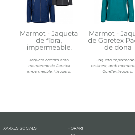
Marmot - Jaqueta
Marmot - Jaq
de fibra,
de Goretex Pac
impermeable.
de dona
Jaqueta calenta amb
Jaqueta impermeabl
membrana de Goretex
resistent, amb membra
impermeable, i lleugera.
GoreTex lleugera.
XARXES SOCIALS
HORARI