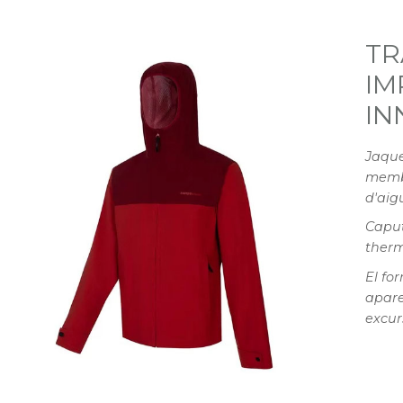
TR
IM
IN
Jaque
memb
d'aig
Caput
therm
El for
apare
excur