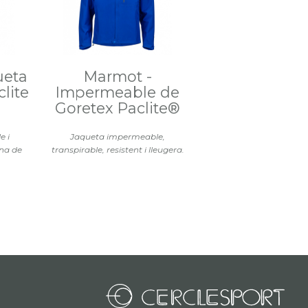
ueta
Marmot -
lite
Impermeable de
Goretex Paclite®
e i
Jaqueta impermeable,
na de
transpirable, resistent i lleugera.