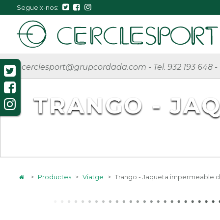
Segueix-nos:
cerclesport@grupcordada.com
-
Tel. 932 193 648
-
TRANGO - JA
>
Productes
>
Viatge
>
Trango - Jaqueta impermeable de