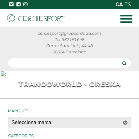
CA
ES
cerclesport@grupcordada.com
Tel. 932 193 648
Carrer Sant Lluís, 44-48
08024 Barcelona
TRANGOWORLD - GRESKA
MARQUES
CATEGORIES