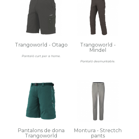
Trangoworld - Otago
Trangoworld -
Mindel
Pantaló curt per a home.
Pantaló desmuntable.
Pantalons de dona
Montura - Strectch
Trangoworld
pants