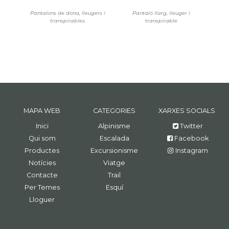
Pantalons de dona, lleugers i
Pantaló llarg, lleuger i
transpirables.
transpirable
MAPA WEB
CATEGORIES
XARXES SOCIALS
Inici
Alpinisme
Twitter
Qui som
Escalada
Facebook
Productes
Excursionisme
Instagram
Notícies
Viatge
Contacte
Trail
Per Temes
Esquí
Lloguer