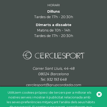
HORARI
Dilluns
Tardes de 17h - 20:30h
Dimarts a dissabte
Matins de 10h - 14h
Tardes de 17h - 20:30h
Carrer Sant Lluís, 44-48
08024 Barcelona
Tel. 932 193 648
cerclesport@grupcordada.com
Utilitzem cookies pròpies i de tercers per a millorar els
nostres serveis i mostrar-li publicitat relacionada amb
les seves preferències mitjançant l'anàlisi dels seus hàbits
de navegació. Si continua navegant, considerem que