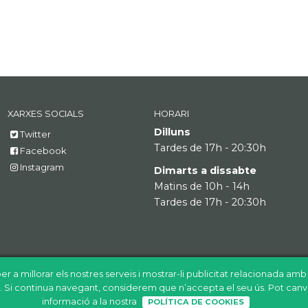
XARXES SOCIALS
HORARI
Dilluns
Twitter
Tardes de 17h - 20:30h
Facebook
Instagram
Dimarts a dissabte
Matins de 10h - 14h
Tardes de 17h - 20:30h
er a millorar els nostres serveis i mostrar-li publicitat relacionada am
ió. Si continua navegant, considerem que n’accepta el seu ús. Pot canv
informació a la nostra
POLÍTICA DE COOKIES