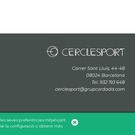
Carrer Sant Lluís, 44-48
08024 Barcelona
Tel. 932 193 648
cerclesport@grupcordada.com
b les seves preferències mitjançant
iar la configuració o obtenir més
+