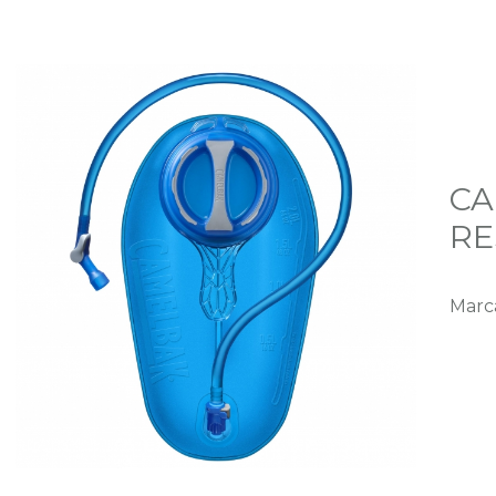
CA
RE
Marc