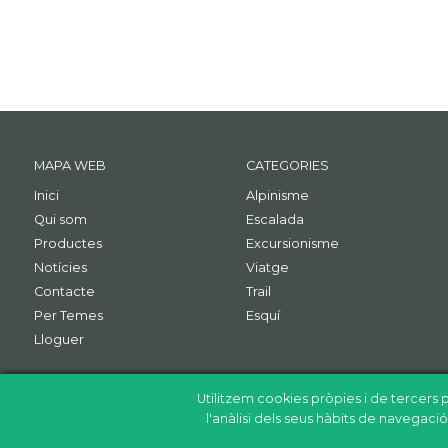
MAPA WEB
CATEGORIES
Inici
Alpinisme
Qui som
Escalada
Productes
Excursionisme
Notícies
Viatge
Contacte
Trail
Per Temes
Esquí
Lloguer
Utilitzem cookies pròpies i de tercers p
l'anàlisi dels seus hàbits de navegac
Política de cookies
Política de privacitat
Avís legal