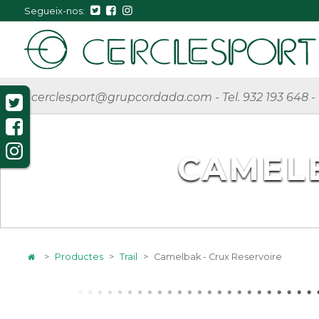
Segueix-nos:
cerclesport@grupcordada.com
-
Tel. 932 193 648
-
CAMELB
>
Productes
>
Trail
>
Camelbak - Crux Reservoire