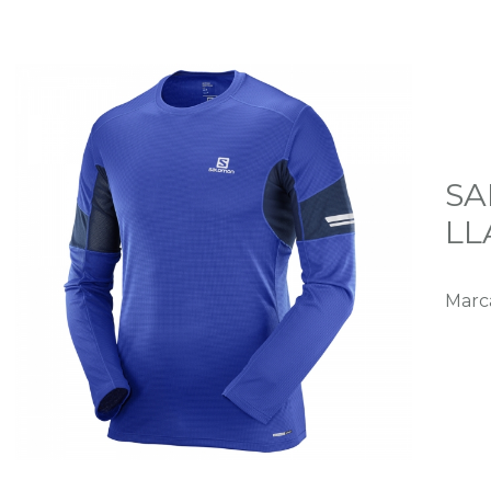
SA
LL
Marc