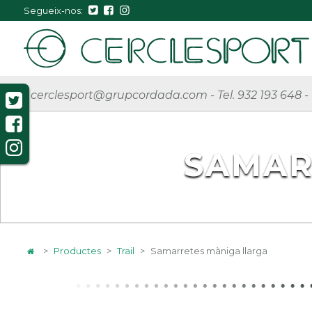
Segueix-nos:
cerclesport@grupcordada.com
-
Tel. 932 193 648
-
SAMAR
>
Productes
>
Trail
>
Samarretes màniga llarga