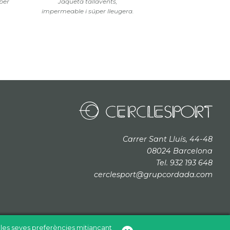
per
Jaqueta tallavents,
impermeable i súper lleugera.
Carrer Sant Lluís, 44-48
08024 Barcelona
Tel. 932 193 648
cerclesport@grupcordada.com
b les seves preferències mitjançant