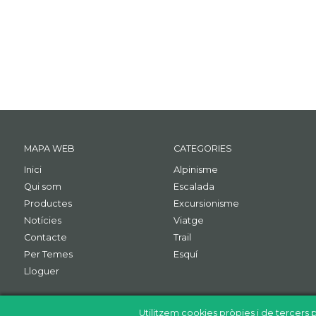
MAPA WEB
CATEGORIES
Inici
Alpinisme
Qui som
Escalada
Productes
Excursionisme
Notícies
Viatge
Contacte
Trail
Per Temes
Esquí
Lloguer
Utilitzem cookies pròpies i de tercers p