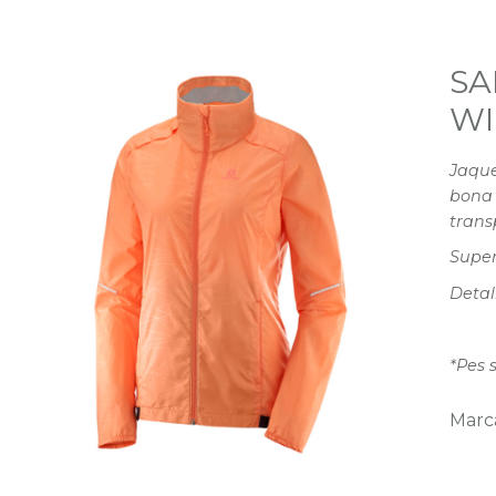
SA
WI
Jaque
bona 
transp
Super
Detall
*Pes 
Marc