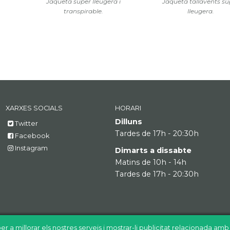
Jaqueta super lleugera i
Jaqueta tallavents sú
transpirable.
lleugera.
XARXES SOCIALS
HORARI
Dilluns
Twitter
Tardes de 17h - 20:30h
Facebook
Instagram
Dimarts a dissabte
Matins de 10h - 14h
Tardes de 17h - 20:30h
er a millorar els nostres serveis i mostrar-li publicitat relacionada am