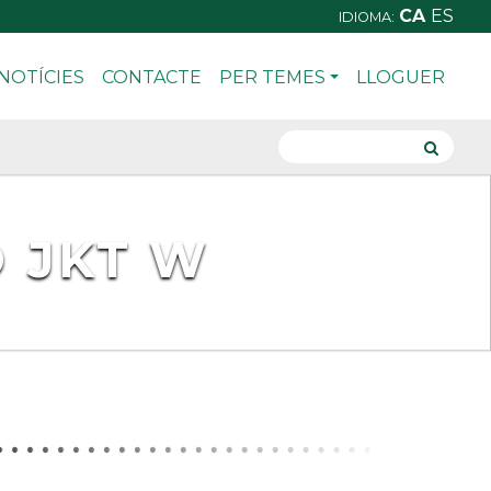
CA
ES
IDIOMA:
NOTÍCIES
CONTACTE
PER TEMES
LLOGUER
 JKT W