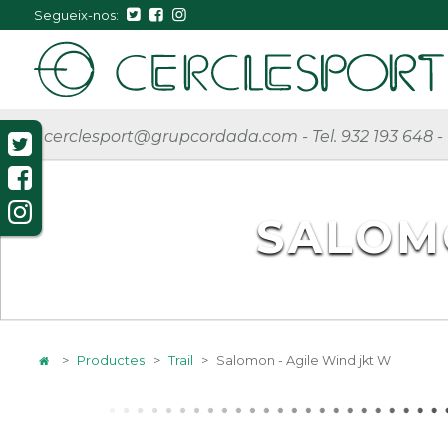
Segueix-nos:
cerclesport@grupcordada.com
-
Tel. 932 193 648
-
SALOM
>
Productes
>
Trail
>
Salomon - Agile Wind jkt W