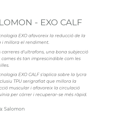
LOMON - EXO CALF
cnologia EXO afavoreix la reducció de la
a i millora el rendiment.
s carreres d'ultrafons, una bona subjecció
s cames és tan imprescindible com les
lles.
cnologia EXO CALF s'aplica sobre la lycra
clusiu TPU serigrafiat que millora la
cció muscular i afavoreix la circulació
ínia per córrer i recuperar-se més ràpid.
a: Salomon