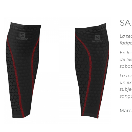
SA
La te
fatig
En le
de le
sabati
La te
un ex
subje
sangu
Marc