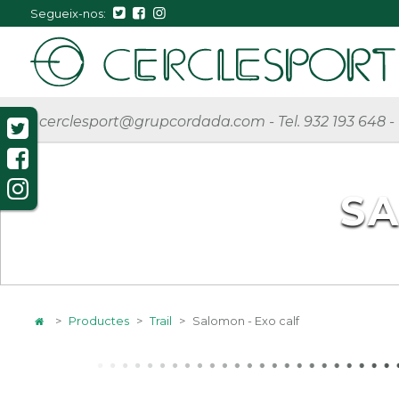
Segueix-nos:
cerclesport@grupcordada.com
-
Tel. 932 193 648
-
SA
>
Productes
>
Trail
>
Salomon - Exo calf