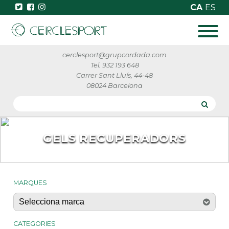
CA
ES
cerclesport@grupcordada.com
Tel. 932 193 648
Carrer Sant Lluís, 44-48
08024 Barcelona
GELS RECUPERADORS
MARQUES
CATEGORIES