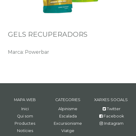
GELS RECUPERADORS
Marca: Powerbar
MAPA WEB
CATEGORIES
XARXES SOCIALS
Inici
Alpinisme
Twitter
Qui som
Escalada
Facebook
Productes
Excursionisme
Instagram
Notícies
Viatge