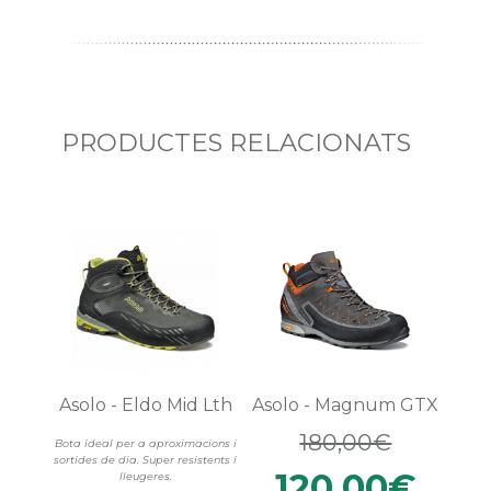
PRODUCTES RELACIONATS
Asolo - Eldo Mid Lth
Asolo - Magnum GTX
180,00€
Bota ideal per a aproximacions i
sortides de dia. Super resistents i
120,00€
lleugeres.