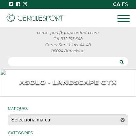
CA
ES
cerclesport@grupcordada.com
Tel. 932 193 648
Carrer Sant Lluís, 44-48
08024 Barcelona
ASOLO - LANDSCAPE GTX
MARQUES
CATEGORIES