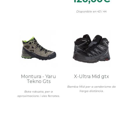
Disponible en 43 i 44
Montura - Yaru
X-Ultra Mid gtx
Tekno Gts
Bamba Mid per a senderisme de
llarga distància.
Bota robusta, per a
aproximacions i vies ferrates.