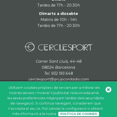
Tardes de 17h - 20:30h
Dimarts a dissabte
Matins de 10h - 14h
Tardes de 17h - 20:30h
Carrer Sant Lluís, 44-48
08024 Barcelona
Tel. 932 193 648
cerclesport@grupcordada.com
Utilitzem cookies pròpies i de tercers per a millorar els
nostres serveis i mostrar-li publicitat relacionada amb
les seves preferències mitjançant l'anàlisi dels seus hàbits
de navegació. Si continua navegant, considerem que
Política de cookies
Política de privacitat
Avís legal
n’accepta el seu ús. Pot canviar la configuració o obtenir
+
més informació a la nostra
POLÍTICA DE COOKIES