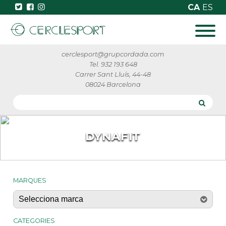
CA
ES
cerclesport@grupcordada.com
Tel. 932 193 648
Carrer Sant Lluís, 44-48
08024 Barcelona
DYNAFIT
MARQUES
CATEGORIES