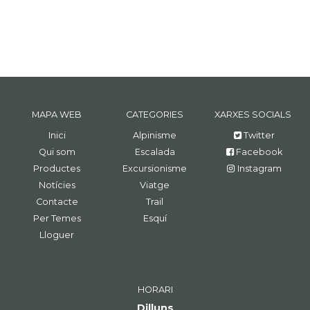
MAPA WEB
CATEGORIES
XARXES SOCIALS
Inici
Alpinisme
Twitter
Qui som
Escalada
Facebook
Productes
Excursionisme
Instagram
Notícies
Viatge
Contacte
Trail
Per Temes
Esquí
Lloguer
HORARI
Dilluns