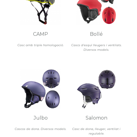
CAMP
Bollé
Casc amb triple homologació.
Cascs d'esquí lleugers i ventilats.
Diversos models.
Julbo
Salomon
Cascos de dona. Diversos models.
Casc de dona, lleuger, ventilat i
regulable.