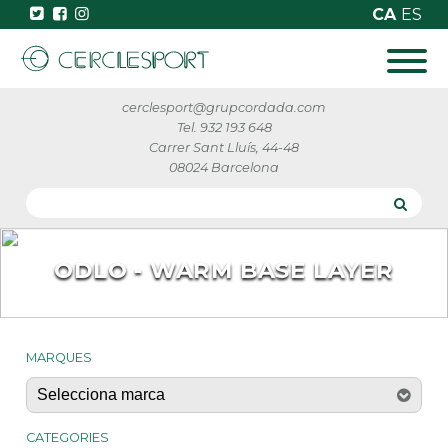
CA
ES
cerclesport@grupcordada.com
Tel. 932 193 648
Carrer Sant Lluís, 44-48
08024 Barcelona
ODLO - WARM BASE LAYER
MARQUES
CATEGORIES