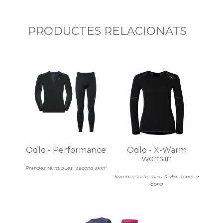
PRODUCTES RELACIONATS
Odlo - Performance
Odlo - X-Warm
woman
Prendes tèrmiques "second skin"
Samarreta tèrmica X-Warm per a
dona