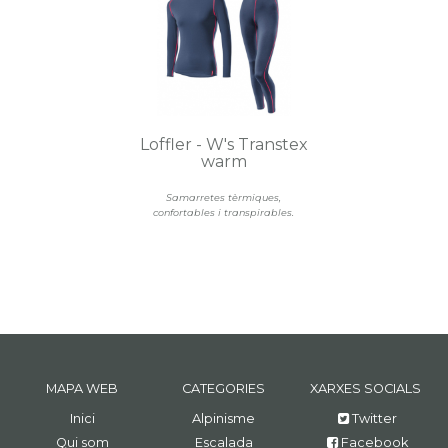
Loffler - W's Transtex
warm
Samarretes tèrmiques,
confortables i transpirables.
MAPA WEB
CATEGORIES
XARXES SOCIALS
Inici
Alpinisme
Twitter
Qui som
Escalada
Facebook