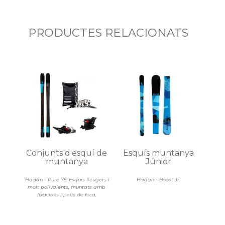
PRODUCTES RELACIONATS
Conjunts d'esquí de
Esquís muntanya
muntanya
Júnior
Hagan - Pure 75. Esquís lleugers i
Hagan - Boost Jr.
molt polivalents, muntats amb
fixacions i pells de foca.