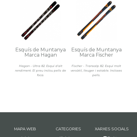
Esquís de Muntanya
Esquís de Muntanya
Marca Hagan
Marca Fischer
Hagan - Ultra 82. Esquí d'alt
Fischer - Transalp 82. Esquí molt
rendiment. El preu inclou pells de
versàtil, lleuger i estable. Incloses
foca.
pells.
MAPA WEB
CATEGORIES
XARXES SOCIALS