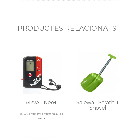
PRODUCTES RELACIONATS
ARVA - Neo+
Salewa - Scrath T
Shovel
ARVA amb un ampli radi de
cerca.