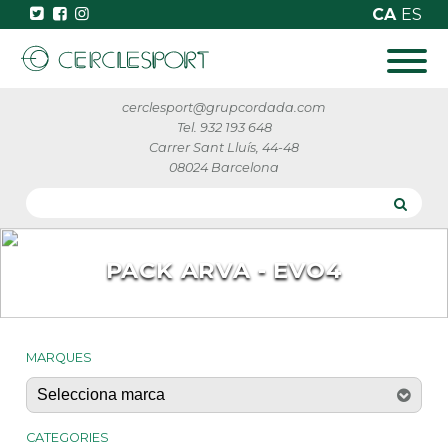
CA
ES
cerclesport@grupcordada.com
Tel. 932 193 648
Carrer Sant Lluís, 44-48
08024 Barcelona
PACK ARVA - EVO4
MARQUES
CATEGORIES