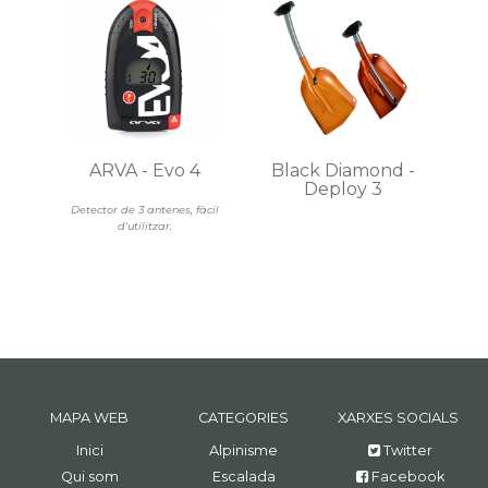
ARVA - Evo 4
Black Diamond -
Deploy 3
Detector de 3 antenes, fàcil
d'utilitzar.
MAPA WEB
CATEGORIES
XARXES SOCIALS
Inici
Alpinisme
Twitter
Qui som
Escalada
Facebook