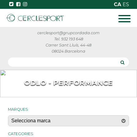
CA
ES
cerclesport@grupcordada.com
Tel. 932 193 648
Carrer Sant Lluís, 44-48
08024 Barcelona
ODLO - PERFORMANCE
MARQUES
CATEGORIES