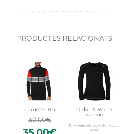
PRODUCTES RELACIONATS
Jaquetes HG
Odlo - X-Warm
woman
60,00€
Samarreta tèrmica X-Warm per a
35,00€
dona