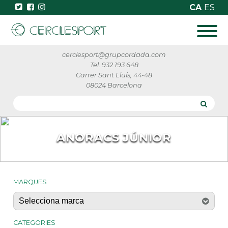
CA
ES
cerclesport@grupcordada.com
Tel. 932 193 648
Carrer Sant Lluís, 44-48
08024 Barcelona
ANORACS JÚNIOR
MARQUES
CATEGORIES