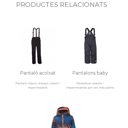
PRODUCTES RELACIONATS
Pantaló acolxat
Pantalons baby
Pantaló clàssic d'esquí, calent i
Pantalons calents i
impermeable.
impermeables per als més petits