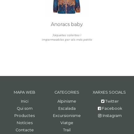
Anoracs baby
Jaquetes calentes i
impermeables per als més petits
MAPA WEB
CATEGORIES
XARXES SOCIALS
Inici
Alpinisme
Twitter
Qui som
Escalada
Facebook
Productes
Excursionisme
Instagram
Notícies
Viatge
Contacte
Trail