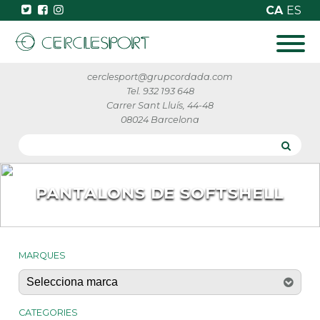
CA
ES
cerclesport@grupcordada.com
Tel. 932 193 648
Carrer Sant Lluís, 44-48
08024 Barcelona
PANTALONS DE SOFTSHELL
MARQUES
CATEGORIES