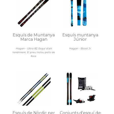
Esquís de Muntanya
Esquís muntanya
Marca Hagan
Júnior
Hagan - Ultra 82. Esquí d'alt
Hagan - Boost Jr.
rendiment. El preu inclou pells de
foca.
Esquís de Nòrdic per
Conjunts d'esquí de