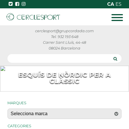
CA
ES
cerclesport@grupcordada.com
Tel. 932 193 648
Carrer Sant Lluís, 44-48
08024 Barcelona
ESQUÍS DE NÒRDIC PER A
CLÀSSIC
MARQUES
CATEGORIES