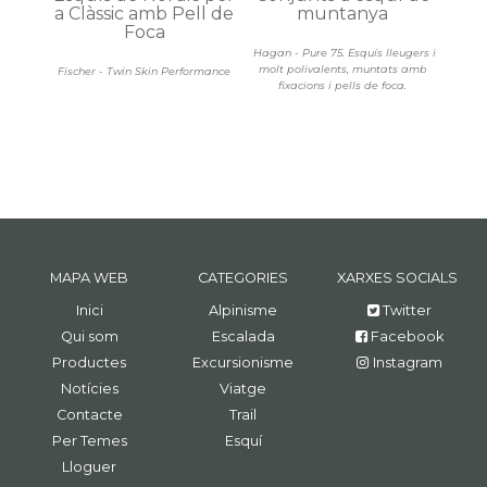
a Clàssic amb Pell de
muntanya
Foca
Hagan - Pure 75. Esquís lleugers i
molt polivalents, muntats amb
Fischer - Twin Skin Performance
fixacions i pells de foca.
MAPA WEB
CATEGORIES
XARXES SOCIALS
Inici
Alpinisme
Twitter
Qui som
Escalada
Facebook
Productes
Excursionisme
Instagram
Notícies
Viatge
Contacte
Trail
Per Temes
Esquí
Lloguer