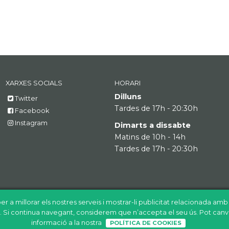
XARXES SOCIALS
HORARI
Dilluns
Twitter
Tardes de 17h - 20:30h
Facebook
Instagram
Dimarts a dissabte
Matins de 10h - 14h
Tardes de 17h - 20:30h
er a millorar els nostres serveis i mostrar-li publicitat relacionada am
ió. Si continua navegant, considerem que n’accepta el seu ús. Pot canv
informació a la nostra
POLÍTICA DE COOKIES