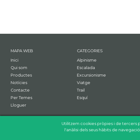
MAPA WEB
CATEGORIES
Inici
Alpinisme
Qui som
Escalada
Productes
Excursionisme
Notícies
Viatge
Contacte
Trail
Per Temes
Esquí
Lloguer
Utilitzem cookies pròpies i de tercers p
l'anàlisi dels seus hàbits de navegac
Política de cookies
Política de privacitat
Avís legal