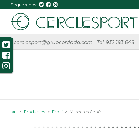
Segueix-nos:
cerclesport@grupcordada.com
-
Tel. 932 193 648
-
>
Productes
>
Esquí
>
Mascares Cebé