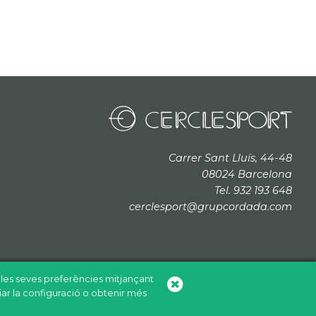
Carrer Sant Lluís, 44-48
08024 Barcelona
Tel. 932 193 648
cerclesport@grupcordada.com
b les seves preferències mitjançant
iar la configuració o obtenir més
+