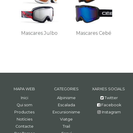
Mascares Julbo
Mascares Cebé
MAPA WEB
CATEGORIES
XARXES SOCIALS
Inici
Alpinisme
Twitter
Qui som
Escalada
Facebook
Productes
Excursionisme
Instagram
Notícies
Viatge
Contacte
Trail