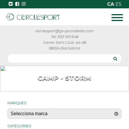
CA
ES
cerclesport@grupcordada.com
Tel. 932 193 648
Carrer Sant Lluís, 44-48
08024 Barcelona
CAMP - STORM
MARQUES
CATEGORIES