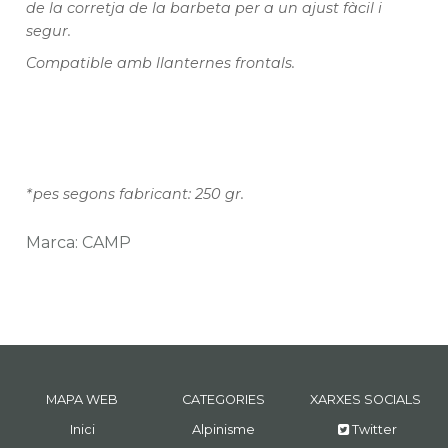
de la corretja de la barbeta per a un ajust fàcil i
segur.
Compatible amb llanternes frontals.
*pes segons fabricant: 250 gr.
Marca: CAMP
MAPA WEB
CATEGORIES
XARXES SOCIALS
Inici
Alpinisme
Twitter