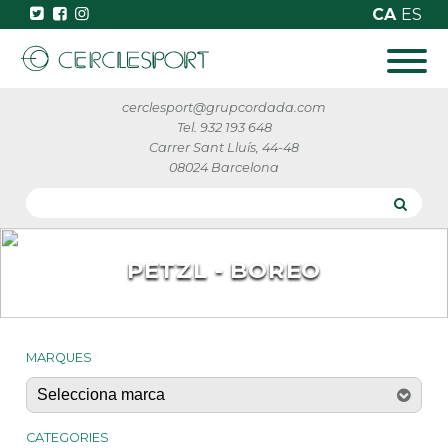
CA
ES
cerclesport@grupcordada.com
Tel. 932 193 648
Carrer Sant Lluís, 44-48
08024 Barcelona
PETZL - BOREO
MARQUES
CATEGORIES