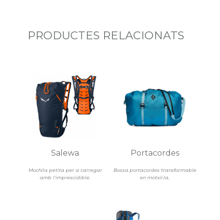
PRODUCTES RELACIONATS
Salewa
Portacordes
Mochila petita per a carregar
Bossa portacordes transformable
amb l'imprescidible.
en motxil.la.