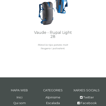
Vaude - Rupal Light
28
Motxil.la tipo petate molt
lleugera i polivalent.
MAPA WEB
CATEGORIES
XARXES SOCIALS
Inici
Alpinisme
Twitter
Qui som
Escalada
Facebook