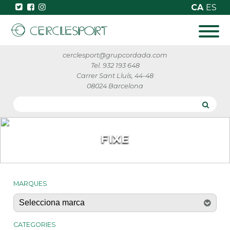
CA
ES
cerclesport@grupcordada.com
Tel. 932 193 648
Carrer Sant Lluís, 44-48
08024 Barcelona
FIXE
MARQUES
CATEGORIES