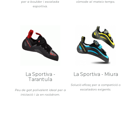
per a boulder i escalada
còmode al mateix temps.
esportiva.
La Sportiva -
La Sportiva - Miura
Tarantula
Solució eficaç per a competició o
escaladors exigents.
Peu de gat polivalent ideal per a
iniciació i ús en rocòdrom.