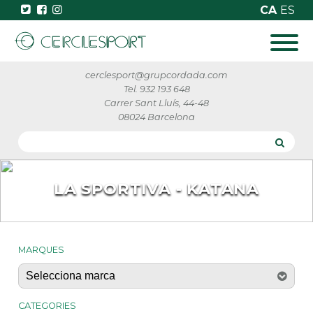
CA
ES
cerclesport@grupcordada.com
Tel. 932 193 648
Carrer Sant Lluís, 44-48
08024 Barcelona
LA SPORTIVA - KATANA
MARQUES
CATEGORIES