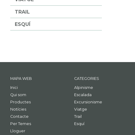
TRAIL
ESQUÍ
MAPA WEB
CATEGORIES
Inici
Alpinisme
Qui som
Escalada
Productes
Excursionisme
Notícies
Viatge
Contacte
Trail
Per Temes
Esquí
Lloguer