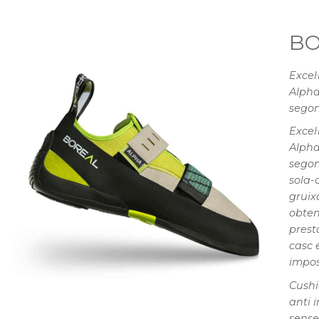
BO
Excel
Alpha
segon
Excel
Alpha
segon
sola-
gruix
obten
prest
casc 
impos
Cushi
anti 
sense