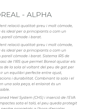
REAL - ALPHA
·lent relació qualitat-preu i molt còmode,
 és ideal per a principiants o com un
 parell còmode i barat.
·lent relació qualitat-preu i molt còmode,
 és ideal per a principiants o com un
 parell còmode i barat. Sistema IRS de
casc de l'IRS que permet Boreal ajustar els
os de la sola al voltant del peu de gat per
ir un equilibri perfecte entre ajust,
acions i durabilitat. Combinant la sola i el
en una sola peça, el enlairat és un
sible.
oned Heel System (CHS) i inserció de l'EVA
impactes sota el taló, el peu queda protegit
 perdre propietats a l'hora d'escalar.