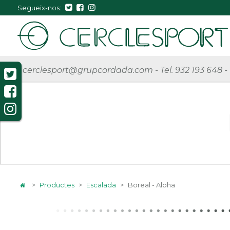
Segueix-nos:
cerclesport@grupcordada.com
-
Tel. 932 193 648
-
>
Productes
>
Escalada
>
Boreal - Alpha