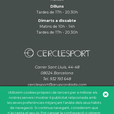
Dilluns
Tardes de 17h - 20:30h
Dimarts a dissabte
Matins de 10h - 14h
Tardes de 17h - 20:30h
Carrer Sant Lluís, 44-48
08024 Barcelona
Tel. 932 193 648
cerclesport@grupcordada.com
Utilitzem cookies pròpies i de tercers per a millorar els
nostres serveis i mostrar-li publicitat relacionada amb
les seves preferències mitjançant l'anàlisi dels seus hàbits
de navegació. Si continua navegant, considerem que
Política de cookies
Política de privacitat
Avís legal
n’accepta el seu ús. Pot canviar la configuració o obtenir