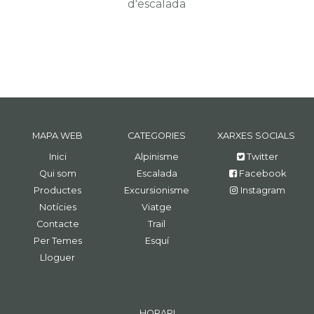
d'escalada
MAPA WEB
CATEGORIES
XARXES SOCIALS
Inici
Alpinisme
Twitter
Qui som
Escalada
Facebook
Productes
Excursionisme
Instagram
Notícies
Viatge
Contacte
Trail
Per Temes
Esquí
Lloguer
HORARI