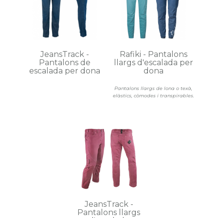
JeansTrack -
Rafiki - Pantalons
Pantalons de
llargs d'escalada per
escalada per dona
dona
Pantalons llargs de lona o texà,
elàstics, còmodes i transpirables.
JeansTrack -
Pantalons llargs