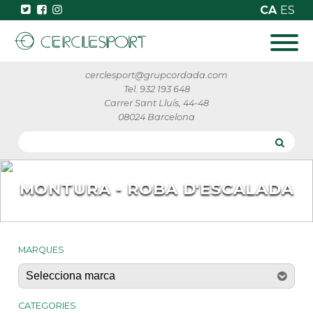
CA
ES
cerclesport@grupcordada.com
Tel. 932 193 648
Carrer Sant Lluís, 44-48
08024 Barcelona
MONTURA - ROBA D'ESCALADA
MARQUES
CATEGORIES