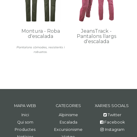
Montura - Roba
JeansTrack -
d'escalada
Pantalons llargs
d'escalada
Pantalons còmodes, resistents i
robustos.
MAPA WEB
CATEGORIES
XARXES SOCIALS
Inici
Alpinisme
Twitter
Qui som
Escalada
Facebook
Productes
Excursionisme
Instagram
Notícies
Viatge