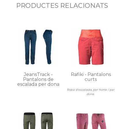
PRODUCTES RELACIONATS
JeansTrack -
Rafiki - Pantalons
Pantalons de
curts
escalada per dona
Roba d'escalada, per home i per
dona.