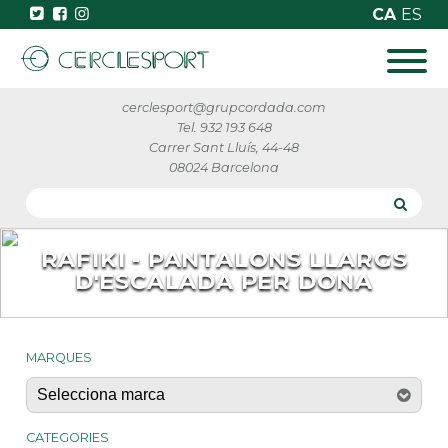
CA
ES
cerclesport@grupcordada.com
Tel. 932 193 648
Carrer Sant Lluís, 44-48
08024 Barcelona
RAFIKI - PANTALONS LLARGS
D'ESCALADA PER DONA
MARQUES
CATEGORIES