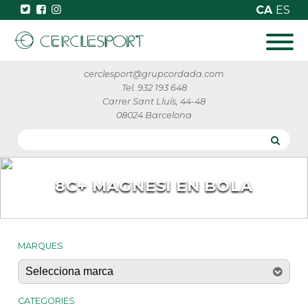
CA
ES
cerclesport@grupcordada.com
Tel. 932 193 648
Carrer Sant Lluís, 44-48
08024 Barcelona
8C+ MAGNESI EN BOLA
MARQUES
CATEGORIES