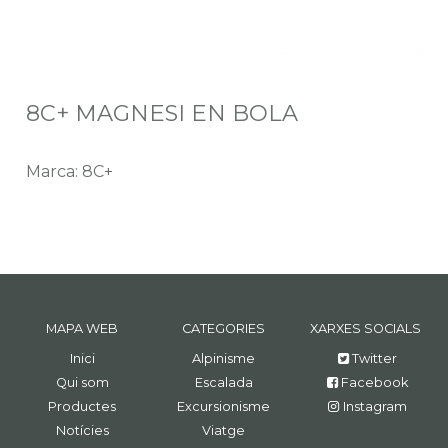
8C+ MAGNESI EN BOLA
Marca: 8C+
MAPA WEB
CATEGORIES
XARXES SOCIALS
Inici
Alpinisme
Twitter
Qui som
Escalada
Facebook
Productes
Excursionisme
Instagram
Notícies
Viatge