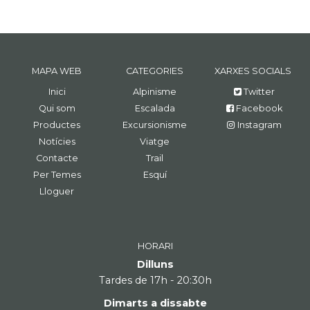
MAPA WEB
CATEGORIES
XARXES SOCIALS
Inici
Alpinisme
Twitter
Qui som
Escalada
Facebook
Productes
Excursionisme
Instagram
Notícies
Viatge
Contacte
Trail
Per Temes
Esquí
Lloguer
HORARI
Dilluns
Tardes de 17h - 20:30h
Dimarts a dissabte