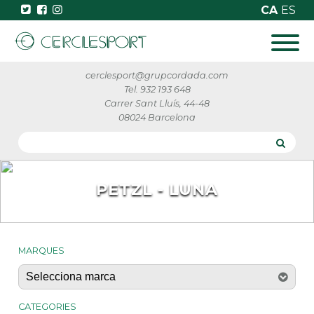
CA
ES
cerclesport@grupcordada.com
Tel. 932 193 648
Carrer Sant Lluís, 44-48
08024 Barcelona
PETZL - LUNA
MARQUES
CATEGORIES