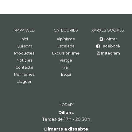
MAPA WEB
CATEGORIES
XARXES SOCIALS
Inici
Alpinisme
Twitter
Qui som
Escalada
Facebook
Productes
Excursionisme
Instagram
Notícies
Viatge
Contacte
Trail
Per Temes
Esquí
Lloguer
HORARI
Dilluns
Tardes de 17h - 20:30h
Dimarts a dissabte