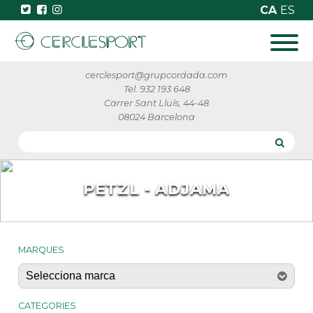
CA
ES
cerclesport@grupcordada.com
Tel. 932 193 648
Carrer Sant Lluís, 44-48
08024 Barcelona
PETZL - ADJAMA
MARQUES
CATEGORIES