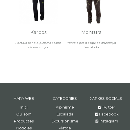
Karpos
Montura
Pantaló per a alpinismo i esquí
Pantaló per a esquí de muntanya
de muntanya.
i escalada.
MAPA WEB
CATEGORIES
XARXES SOCIALS
Inici
Alpinisme
Twitter
Qui som
Escalada
Facebook
Productes
Excursionisme
Instagram
Notícies
Viatge