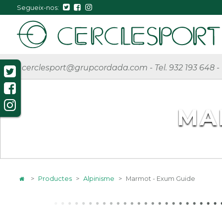
Segueix-nos:
cerclesport@grupcordada.com
-
Tel. 932 193 648
-
MA
>
Productes
>
Alpinisme
>
Marmot - Exum Guide