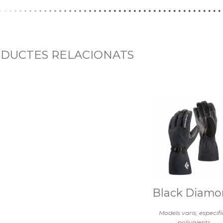
DUCTES RELACIONATS
Black Diam
Models varis, especific
polivalents.