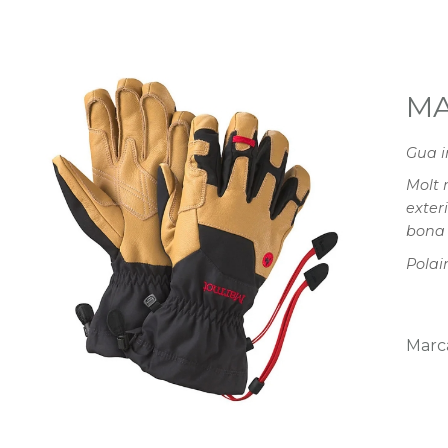
MA
Gua i
Molt 
exter
bona 
Polai
Marc