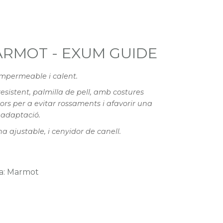
RMOT - EXUM GUIDE
mpermeable i calent.
resistent, palmilla de pell, amb costures
iors per a evitar rossaments i afavorir una
adaptació.
na ajustable, i cenyidor de canell.
a: Marmot