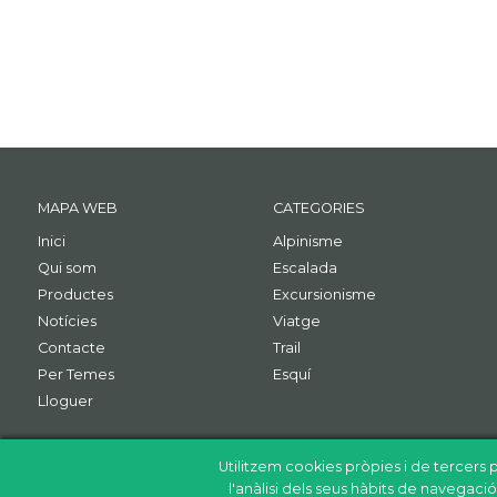
MAPA WEB
CATEGORIES
Inici
Alpinisme
Qui som
Escalada
Productes
Excursionisme
Notícies
Viatge
Contacte
Trail
Per Temes
Esquí
Lloguer
Utilitzem cookies pròpies i de tercers p
l'anàlisi dels seus hàbits de navegac