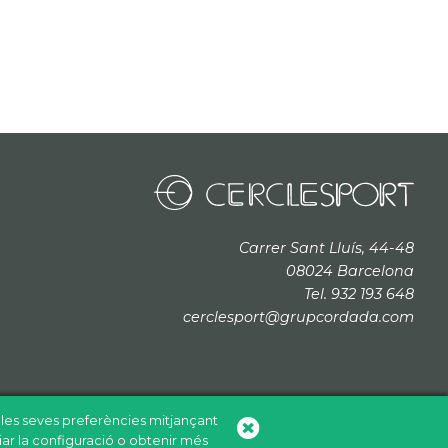
Carrer Sant Lluís, 44-48
08024 Barcelona
Tel. 932 193 648
cerclesport@grupcordada.com
b les seves preferències mitjançant
iar la configuració o obtenir més