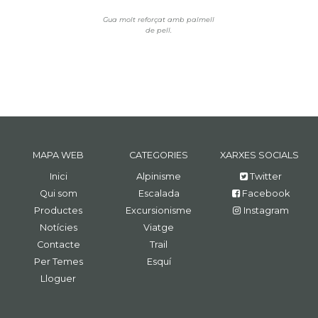
Gua molt reforçat amb palmell
de pell.
MAPA WEB
CATEGORIES
XARXES SOCIALS
Inici
Alpinisme
Twitter
Qui som
Escalada
Facebook
Productes
Excursionisme
Instagram
Notícies
Viatge
Contacte
Trail
Per Temes
Esquí
Lloguer