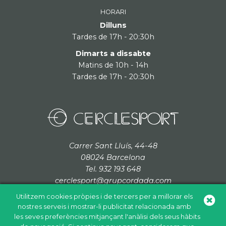
HORARI
Dilluns
Tardes de 17h - 20:30h
Dimarts a dissabte
Matins de 10h - 14h
Tardes de 17h - 20:30h
Carrer Sant Lluís, 44-48
08024 Barcelona
Tel. 932 193 648
cerclesport@grupcordada.com
Utilitzem cookies pròpies i de tercers per a millorar els
nostres serveis i mostrar-li publicitat relacionada amb
les seves preferències mitjançant l'anàlisi dels seus hàbits