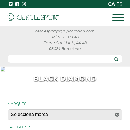
CA
ES
cerclesport@grupcordada.com
Tel. 932 193 648
Carrer Sant Lluís, 44-48
08024 Barcelona
BLACK DIAMOND
MARQUES
CATEGORIES