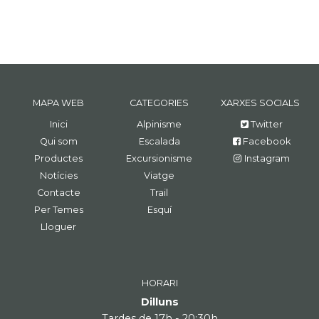
MAPA WEB
CATEGORIES
XARXES SOCIALS
Inici
Alpinisme
Twitter
Qui som
Escalada
Facebook
Productes
Excursionisme
Instagram
Notícies
Viatge
Contacte
Trail
Per Temes
Esquí
Lloguer
HORARI
Dilluns
Tardes de 17h - 20:30h