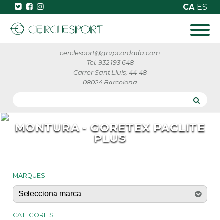
CA
ES
cerclesport@grupcordada.com
Tel. 932 193 648
Carrer Sant Lluís, 44-48
08024 Barcelona
MONTURA - GORETEX PACLITE
PLUS
MARQUES
CATEGORIES