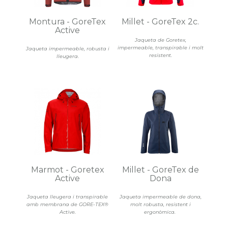
Montura - GoreTex
Millet - GoreTex 2c.
Active
Jaqueta de Goretex,
impermeable, transpirable i molt
Jaqueta impermeable, robusta i
resistent.
lleugera.
Marmot - Goretex
Millet - GoreTex de
Active
Dona
Jaqueta lleugera i transpirable
Jaqueta impermeable de dona,
amb membrana de GORE-TEX®
molt robusta, resistent i
Active.
ergonòmica.