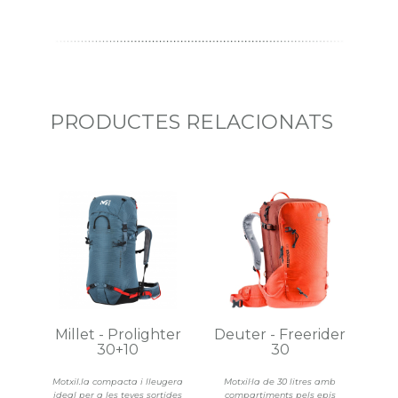
PRODUCTES RELACIONATS
Millet - Prolighter
Deuter - Freerider
30+10
30
Motxil.la compacta i lleugera
Motxil·la de 30 litres amb
ideal per a les teves sortides
compartiments pels epis