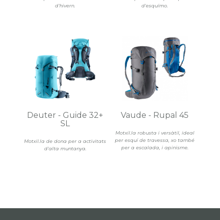
d'hivern.
d'esquímo.
Deuter - Guide 32+
Vaude - Rupal 45
SL
Motxil.la robusta i versàtil, ideal
per esquí de travessa, xo també
Motxil.la de dona per a activitats
per a escalada, i apinisme.
d'alta muntanya.