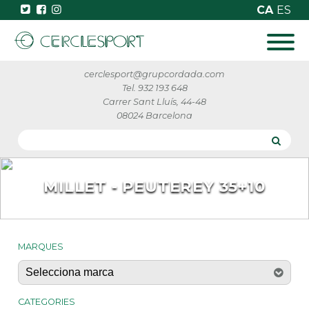
CA
ES
cerclesport@grupcordada.com
Tel. 932 193 648
Carrer Sant Lluís, 44-48
08024 Barcelona
MILLET - PEUTEREY 35+10
MARQUES
CATEGORIES