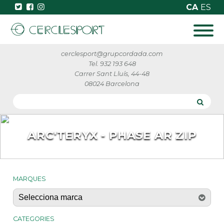
CA
ES
cerclesport@grupcordada.com
Tel. 932 193 648
Carrer Sant Lluís, 44-48
08024 Barcelona
ARC'TERYX - PHASE AR ZIP
MARQUES
CATEGORIES