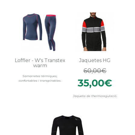
Loffler - W's Transtex
Jaquetes HG
warm
60,00€
Samarretes tèrmiques,
35,00€
confortables i transpirables.
Jaqueta de thermoregulació.