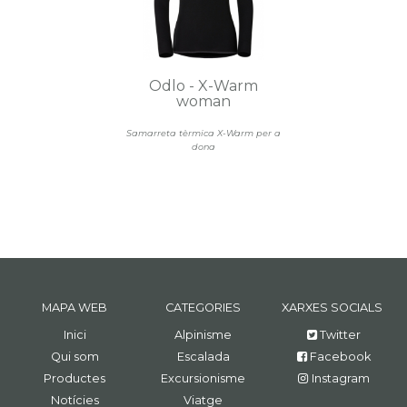
Odlo - X-Warm
woman
Samarreta tèrmica X-Warm per a
dona
MAPA WEB
CATEGORIES
XARXES SOCIALS
Inici
Alpinisme
Twitter
Qui som
Escalada
Facebook
Productes
Excursionisme
Instagram
Notícies
Viatge