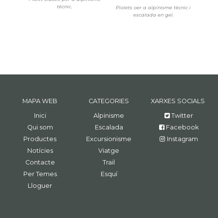
tècnic.
Piolets oer a alpinisme tècnic i
escalada en gel.
MAPA WEB
CATEGORIES
XARXES SOCIALS
Inici
Alpinisme
Twitter
Qui som
Escalada
Facebook
Productes
Excursionisme
Instagram
Notícies
Viatge
Contacte
Trail
Per Temes
Esquí
Lloguer