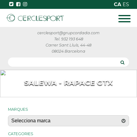
CA
ES
cerclesport@grupcordada.com
Tel. 932 193 648
Carrer Sant Lluís, 44-48
08024 Barcelona
SALEWA - RAPACE GTX
MARQUES
CATEGORIES