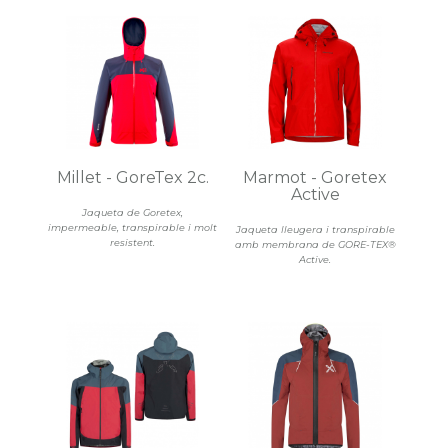
Millet - GoreTex 2c.
Marmot - Goretex
Active
Jaqueta de Goretex,
impermeable, transpirable i molt
Jaqueta lleugera i transpirable
resistent.
amb membrana de GORE-TEX®
Active.