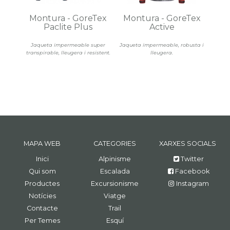
Montura - GoreTex
Montura - GoreTex
Paclite Plus
Active
Jaqueta impermeable super
Jaqueta impermeable, robusta i
transpirable, lleugera i resistent.
lleugera.
MAPA WEB
CATEGORIES
XARXES SOCIALS
Inici
Alpinisme
Twitter
Qui som
Escalada
Facebook
Productes
Excursionisme
Instagram
Notícies
Viatge
Contacte
Trail
Per Temes
Esquí