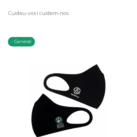
Cuideu-vos i cuidem-nos.
General