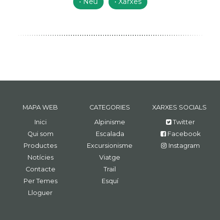
Neu
Xarxes
MAPA WEB
CATEGORIES
XARXES SOCIALS
Inici
Alpinisme
Twitter
Qui som
Escalada
Facebook
Productes
Excursionisme
Instagram
Notícies
Viatge
Contacte
Trail
Per Temes
Esquí
Lloguer