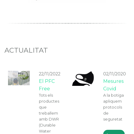
ACTUALITAT
22/11/2022
02/11/2020
El PFC
Mesures
Free
Covid
Tots els
A la botiga
productes
apliquem
que
protocols
treballem
de
amb DWR
seguretat
(Durable
Water