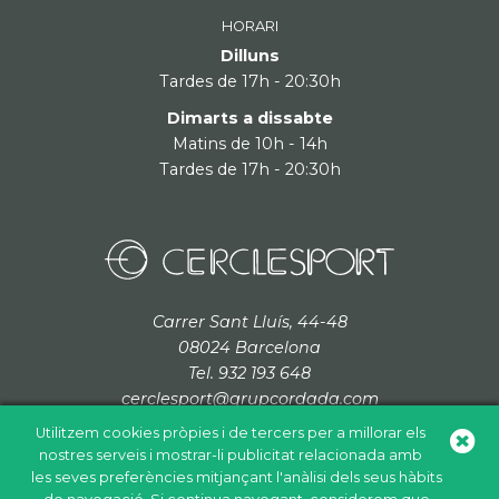
HORARI
Dilluns
Tardes de 17h - 20:30h
Dimarts a dissabte
Matins de 10h - 14h
Tardes de 17h - 20:30h
Carrer Sant Lluís, 44-48
08024 Barcelona
Tel. 932 193 648
cerclesport@grupcordada.com
Utilitzem cookies pròpies i de tercers per a millorar els
nostres serveis i mostrar-li publicitat relacionada amb
les seves preferències mitjançant l'anàlisi dels seus hàbits