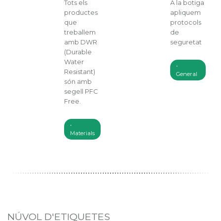
Tots els
A la botiga
productes
apliquem
que
protocols
treballem
de
amb DWR
seguretat
(Durable
Water
Resistant)
General
són amb
segell PFC
Free.
Materials
NÚVOL D'ETIQUETES