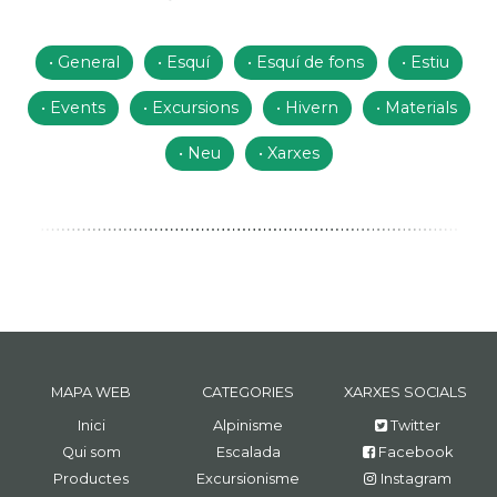
General
Esquí
Esquí de fons
Estiu
Events
Excursions
Hivern
Materials
Neu
Xarxes
MAPA WEB
CATEGORIES
XARXES SOCIALS
Inici
Alpinisme
Twitter
Qui som
Escalada
Facebook
Productes
Excursionisme
Instagram